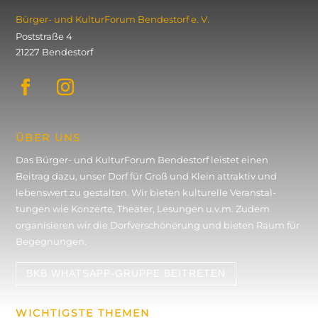
Bürger- und KulturForum ­Bendestorf e. V.
Poststraße 4
21227 Bendestorf
ÜBER UNS
Das Bürger- und KulturForum Bendestorf leistet einen
Beitrag dazu, unser Dorf für Groß und Klein attraktiv und
lebenswert zu gestalten. Wir bieten kulturelle Veran­stal­
tungen wie Konzerte, Theater, Lesungen u.v.m. Zudem
organisieren wir die Dorf­verschönerung und bieten Raum für
Begegnungen.
BKB WHATSAPP-GRUPPE BEITRETEN
WICHTIGSTE THEMEN