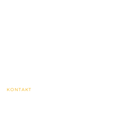
Konzerte & Events
Über uns
Wanderungen
News aus dem Dorf
Historischer Rundweg
MITGLIED WERDEN
KONTAKT