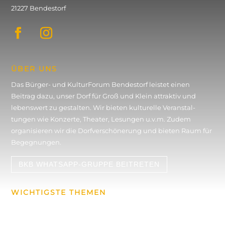
21227 Bendestorf
ÜBER UNS
Das Bürger- und KulturForum Bendestorf leistet einen
Beitrag dazu, unser Dorf für Groß und Klein attraktiv und
lebenswert zu gestalten. Wir bieten kulturelle Veran­stal­
tungen wie Konzerte, Theater, Lesungen u.v.m. Zudem
organisieren wir die Dorf­verschönerung und bieten Raum für
Begegnungen.
BKB WHATSAPP-GRUPPE BEITRETEN
WICHTIGSTE THEMEN
Konzerte & Events