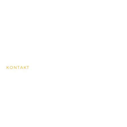
Über uns
Wanderungen
News aus dem Dorf
Historischer Rundweg
MITGLIED WERDEN
KONTAKT