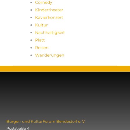
Comedy
Kindertheater
Kavierkonzert
Kultur
Nachhaltigkeit
Platt
Reisen
Wanderungen
Bürger- und KulturForum ­Bendestorf e. V.
Poststraße 4