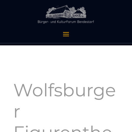
Wolfsburge
r