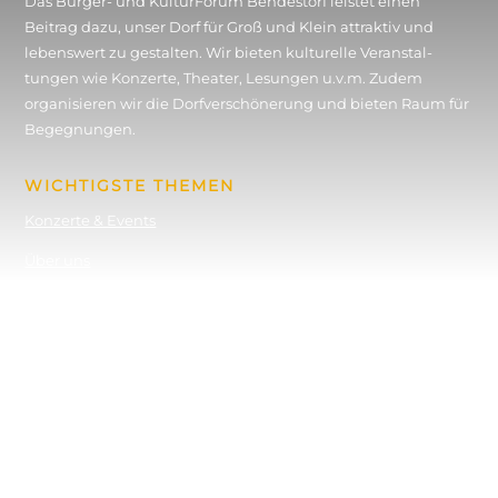
Das Bürger- und KulturForum Bendestorf leistet einen
Beitrag dazu, unser Dorf für Groß und Klein attraktiv und
lebenswert zu gestalten. Wir bieten kulturelle Veran­stal­
tungen wie Konzerte, Theater, Lesungen u.v.m. Zudem
organisieren wir die Dorf­verschönerung und bieten Raum für
Begegnungen.
WICHTIGSTE THEMEN
Konzerte & Events
Über uns
Wanderungen
News aus dem Dorf
Historischer Rundweg
MITGLIED WERDEN