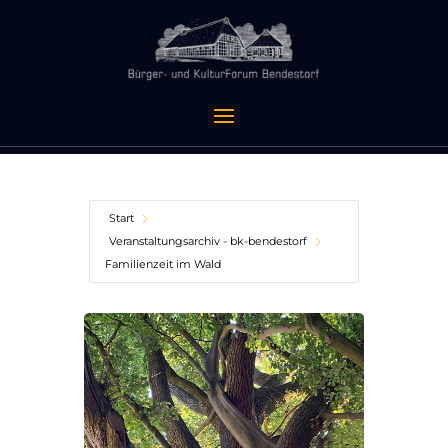
Start
Veranstaltungsarchiv - bk-bendestorf
Familienzeit im Wald