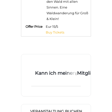
den Wald mit allen
Sinnen. Eine
Waldwanderung für Groß
& Klein!
Offer Price
Eur
15/5
Buy Tickets
Kann ich meinen Mitgliedsgutsc
Sie können Ihren
Gutschein auch online
nutzen, indem Sie den
dazugehörigen
Gutscheincode im
VERANSTALTUNG BUCHEN