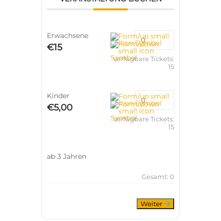
Bezahlvorgang unter
„Rabattgutschein”
eingeben. Sie haben
Erwachsene
den Gutscheincode
€15
zusammen mit dem
Verfügbare Tickets:
Gutschein in einem
15
Begrüßungsschreiben
erhalten. Wichtig:
Kinder
Bringen Sie den
€5,00
Gutschein bitte zur
Verfügbare Tickets:
Veranstaltung mit, um
15
ihn an der Kasse noch
einmal vorzuzeigen.
Sie können ihren
ab 3 Jahren
Gutschein nur einmal
Gesamt:
0
verwenden! Festival-
Tickets und Familien-
Tickets sind davon
Weiter
ausgenommen.