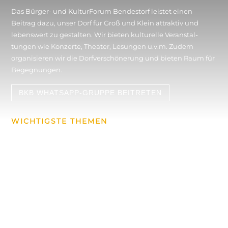
Das Bürger- und KulturForum Bendestorf leistet einen
Beitrag dazu, unser Dorf für Groß und Klein attraktiv und
lebenswert zu gestalten. Wir bieten kulturelle Veran­stal­
tungen wie Konzerte, Theater, Lesungen u.v.m. Zudem
organisieren wir die Dorf­verschönerung und bieten Raum für
Begegnungen.
BKB WHATSAPP-GRUPPE BEITRETEN
WICHTIGSTE THEMEN
Konzerte & Events
Über uns
Wanderungen
News aus dem Dorf
Historischer Rundweg