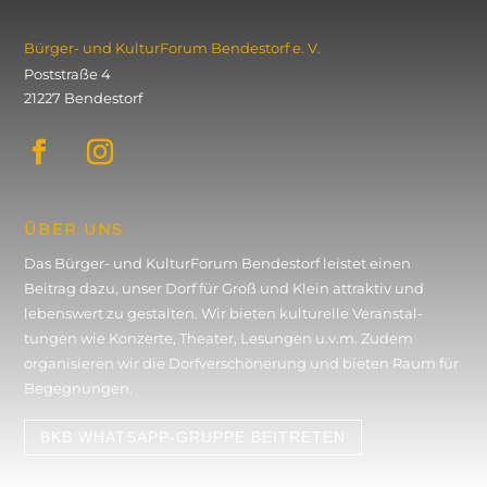
Bürger- und KulturForum ­Bendestorf e. V.
Poststraße 4
21227 Bendestorf
ÜBER UNS
Das Bürger- und KulturForum Bendestorf leistet einen
Beitrag dazu, unser Dorf für Groß und Klein attraktiv und
lebenswert zu gestalten. Wir bieten kulturelle Veran­stal­
tungen wie Konzerte, Theater, Lesungen u.v.m. Zudem
organisieren wir die Dorf­verschönerung und bieten Raum für
Begegnungen.
BKB WHATSAPP-GRUPPE BEITRETEN