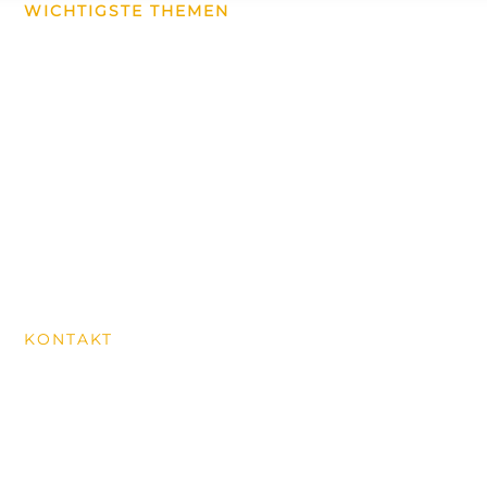
WICHTIGSTE THEMEN
Konzerte & Events
Über uns
Wanderungen
News aus dem Dorf
Historischer Rundweg
MITGLIED WERDEN
KONTAKT