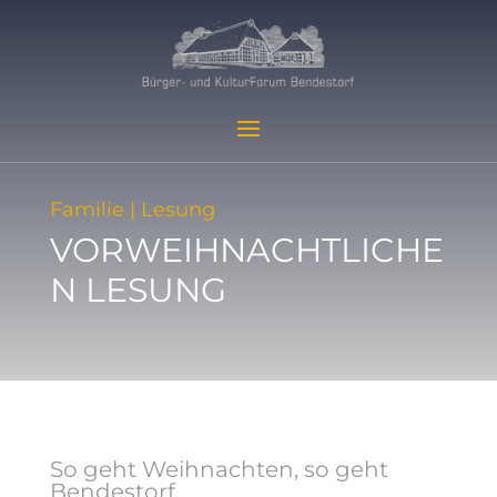
Familie | Lesung
VORWEIHNACHTLICHE
N LESUNG
So geht Weihnachten, so geht
Bendestorf