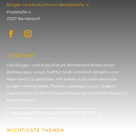
Bürger- und KulturForum ­Bendestorf e. V.
Poststraße 4
21227 Bendestorf
ÜBER UNS
Das Bürger- und KulturForum Bendestorf leistet einen
Beitrag dazu, unser Dorf für Groß und Klein attraktiv und
lebenswert zu gestalten. Wir bieten kulturelle Veran­stal­
tungen wie Konzerte, Theater, Lesungen u.v.m. Zudem
organisieren wir die Dorf­verschönerung und bieten Raum für
Begegnungen.
BKB WHATSAPP-GRUPPE BEITRETEN
WICHTIGSTE THEMEN