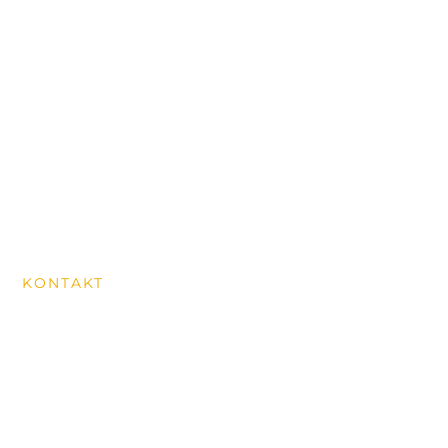
Konzerte & Events
Über uns
Wanderungen
News aus dem Dorf
Historischer Rundweg
MITGLIED WERDEN
KONTAKT