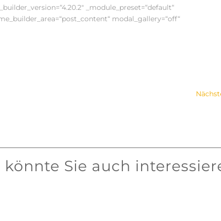
uilder_version=“4.20.2″ _module_preset=“default“
eme_builder_area=“post_content“ modal_gallery=“off“
Nächst
 könnte Sie auch interessier