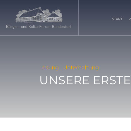
START
V
Lesung | Unterhaltung
UNSERE ERSTE