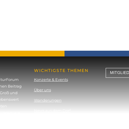
« Ältere Einträge
Nächste Einträge »
WICHTIGSTE THEMEN
MITGLIE
lturForum
Konzerte & Events
inen Beitrag
Über uns
r Groß und
lebenswert
Wanderungen
eten
News aus dem Dorf
l­tungen wie
Lesungen
Historischer Rundweg
sieren wir