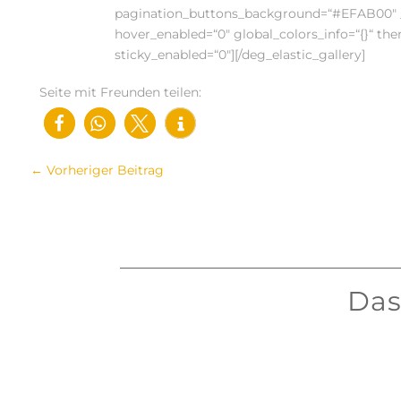
pagination_buttons_background=“#EFAB00″ _b
hover_enabled=“0″ global_colors_info=“{}“ th
sticky_enabled=“0″][/deg_elastic_gallery]
Seite mit Freunden teilen:
←
Vorheriger Beitrag
Das