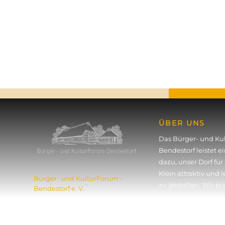
ÜBER UNS
Das Bürger- und Ku
Bendestorf leistet e
dazu, unser Dorf fü
Klein attraktiv und 
Bürger- und KulturForum ­
zu gestalten. Wir bi
Bendestorf e. V.
kulturelle Veran­sta
Poststraße 4
Konzerte, Theater, 
21227 Bendestorf
u.v.m. Zudem organi