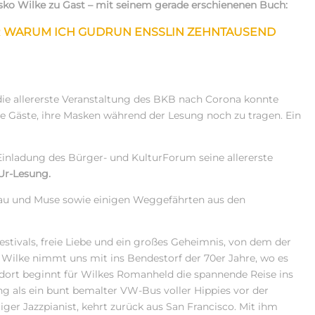
esko Wilke zu Gast – mit seinem gerade erschienenen Buch:
 WARUM ICH GUDRUN ENSSLIN ZEHNTAUSEND
ie allererste Veranstaltung des BKB nach Corona konnte
die Gäste, ihre Masken während der Lesung noch zu tragen. Ein
Einladung des Bürger- und KulturForum seine allererste
Ur-Lesung.
Frau und Muse sowie einigen Weggefährten aus den
stivals, freie Liebe und ein großes Geheimnis, von dem der
 Wilke nimmt uns mit ins Bendestorf der 70er Jahre, wo es
dort beginnt für Wilkes Romanheld die spannende Reise ins
g als ein bunt bemalter VW-Bus voller Hippies vor der
iger Jazzpianist, kehrt zurück aus San Francisco. Mit ihm