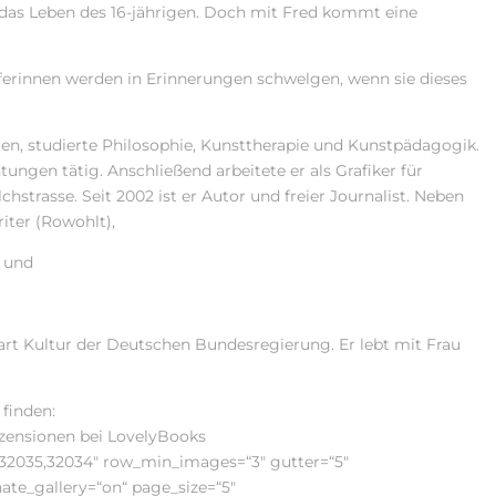
 das Leben des 16-jährigen. Doch mit Fred kommt eine
erinnen werden in Erinnerungen schwelgen, wenn sie dieses
en, studierte Philosophie, Kunsttherapie und Kunstpädagogik.
tungen tätig. Anschließend arbeitete er als Grafiker für
strasse. Seit 2002 ist er Autor und freier Journalist. Neben
iter (Rowohlt),
) und
start Kultur der Deutschen Bundesregierung. Er lebt mit Frau
finden:
ensionen bei LovelyBooks
6,32035,32034″ row_min_images=“3″ gutter=“5″
ate_gallery=“on“ page_size=“5″