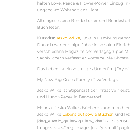
halten Love, Peace & Flower-Power Einzug in
ungeheure Wahrheit ans Licht …
Alteingesessene Bendestorfer und Bendestorf
Buch lesen.
Kurzvita:
Jesko Wilke
, 1959 in Hamburg gebor
Danach war er einige Jahre in sozialen Einrich
verschiedene Magazine der Verlagsgruppe Milch
Sachbüchern verfasst er Romane wie Ghostwr
Das Leben ist ein zotteliges Ungetüm (Dryas
My New Big Greek Family (Riva Verlag).
Jesko Wilke ist Stipendiat der Initiative Neu
und Hund »Pepe« in Bendestorf.
Mehr zu Jesko Wilkes Büchern kann man hier 
Jesko Wilke
Lebenslauf sowie Bücher
und Rez
[deg_elastic_gallery gallery_ids=“32037,3203
images_size=“deg_image_justify_small“ pagin