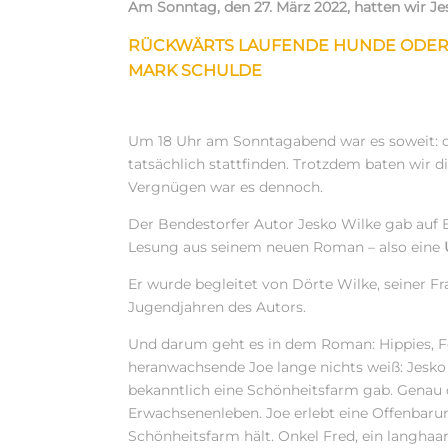
Am Sonntag, den 27. März 2022, hatten wir J
RÜCKWÄRTS LAUFENDE HUNDE ODER
MARK SCHULDE
Um 18 Uhr am Sonntagabend war es soweit: d
tatsächlich stattfinden. Trotzdem baten wir 
Vergnügen war es dennoch.
Der Bendestorfer Autor Jesko Wilke gab auf 
Lesung aus seinem neuen Roman – also eine
Er wurde begleitet von Dörte Wilke, seiner 
Jugendjahren des Autors.
Und darum geht es in dem Roman: Hippies, Fe
heranwachsende Joe lange nichts weiß: Jesko
bekanntlich eine Schönheitsfarm gab. Genau 
Erwachsenenleben. Joe erlebt eine Offenbarun
Schönheitsfarm hält. Onkel Fred, ein langhaar