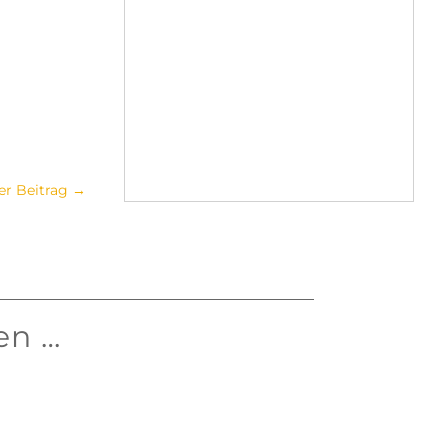
er Beitrag
→
en …