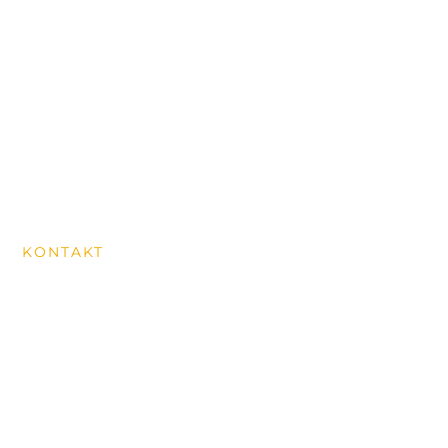
Über uns
Wanderungen
News aus dem Dorf
Historischer Rundweg
MITGLIED WERDEN
KONTAKT