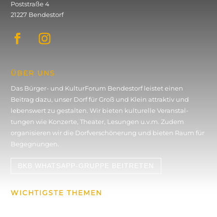
Poststraße 4
21227 Bendestorf
ÜBER UNS
Das Bürger- und KulturForum Bendestorf leistet einen
Beitrag dazu, unser Dorf für Groß und Klein attraktiv und
lebenswert zu gestalten. Wir bieten kulturelle Veran­stal­
tungen wie Konzerte, Theater, Lesungen u.v.m. Zudem
organisieren wir die Dorf­verschönerung und bieten Raum für
Begegnungen.
BKB WHATSAPP-GRUPPE BEITRETEN
WICHTIGSTE THEMEN
Konzerte & Events