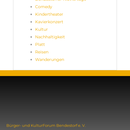
Comedy
Kindertheater
Kavierkonzert
Kultur
Nachhaltigkeit
Platt
Reisen
Wanderungen
Bürger- und KulturForum ­Bendestorf e. V.